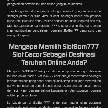
pengalaman bermain taruhan online yang tak terlupakan.
Tidak hanya itu, ada banyak keuntungan menarik yang menanti anda
sebagai pemain di situs kami. Nikmati berbagai bonus dan promosi
yang kami tawarkan serta rasakan sensasi bermain yang asli dan fair.
Mari bergabung dengan SlotBom777, situs taruhan online yang selalu
siap memberikan pengalaman bermain
SlotBom77
yang seru dan
menguntungkan!
Mengapa Memilih SlotBom777
Slot Gacor Sebagai Destinasi
Taruhan Online Anda?
Mengapa
SlotBom77
menjadi pilihan sempurna sebagai destinasi
taruhan online anda? SlotBom777 tidak hanya menawarkan berbagai
jenis permainan yang dapat anda nikmati, tetapi kami juga memastikan
bahwa pengalaman bermain anda berlangsung dengan lancar, aman,
dan adil. Kami percaya bahwa kenyamanan dan kepuasan pemain
adalah prioritas utama.
Itu sebabnya, di SlotBom777, anda akan menemukan beragam
metode deposit yang mudah dan cepat, memastikan bahwa transaksi