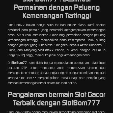
Permainan dengan Peluang
Kemenangan Tertinggi
Slot Bom77 bukan hanya situs taruhan online biasa, kami adalah
destinasi para pemain yang berambisi mengumpulkan kemenangan
besar. Situs kami merupakan rumah bagi permainan dengan peluang
kemenangan tertinggi, memberikan anda kesempatan untuk pulang
dengan jackpot yang luar biasa. Slot gacor seperti Aztec Bonanza, 5
Lions, dan Mahjong
SlotBom77
Panda, di kenal dengan Return To
Player (RTP) tinggi, membuka pintu bagi kemenangan besar.
Di
SlotBom77
, kami tidak hanya menyediakan permainan, tetapi juga
bocoran RTP untuk membantu anda merumuskan strategi dan
meningkatkan peluang anda. Bergabunglah dengan kami dan temukan
kenapa Slot Bom77 menjadi pilihan terbaik bagi para pemain yang
mencari kemenangan besar dalam taruhan online.
Pengalaman bermain Slot Gacor
Terbaik dengan SlotBom777
Slot Bom77 tidak hanya menyajikan serangkaian permainan slot gacor