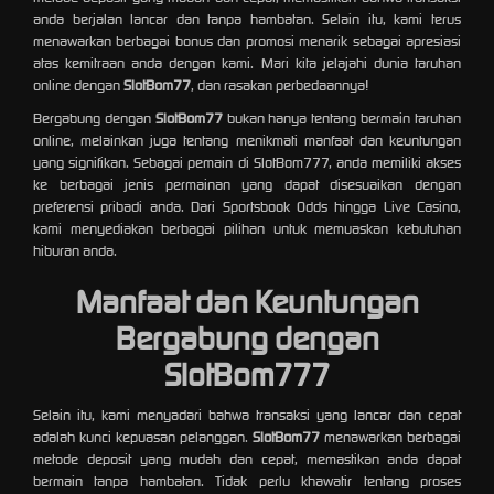
anda berjalan lancar dan tanpa hambatan. Selain itu, kami terus
menawarkan berbagai bonus dan promosi menarik sebagai apresiasi
atas kemitraan anda dengan kami. Mari kita jelajahi dunia taruhan
online dengan
SlotBom77
, dan rasakan perbedaannya!
Bergabung dengan
SlotBom77
bukan hanya tentang bermain taruhan
online, melainkan juga tentang menikmati manfaat dan keuntungan
yang signifikan. Sebagai pemain di SlotBom777, anda memiliki akses
ke berbagai jenis permainan yang dapat disesuaikan dengan
preferensi pribadi anda. Dari Sportsbook Odds hingga Live Casino,
kami menyediakan berbagai pilihan untuk memuaskan kebutuhan
hiburan anda.
Manfaat dan Keuntungan
Bergabung dengan
SlotBom777
Selain itu, kami menyadari bahwa transaksi yang lancar dan cepat
adalah kunci kepuasan pelanggan.
SlotBom77
menawarkan berbagai
metode deposit yang mudah dan cepat, memastikan anda dapat
bermain tanpa hambatan. Tidak perlu khawatir tentang proses