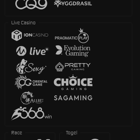
Live Casino
Race
Togel