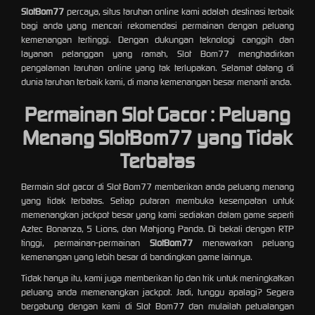
SlotBom77
percaya, situs taruhan online kami adalah destinasi terbaik
bagi anda yang mencari rekomendasi permainan dengan peluang
kemenangan tertinggi. Dengan dukungan teknologi canggih dan
layanan pelanggan yang ramah, Slot Bom77 menghadirkan
pengalaman taruhan online yang tak terlupakan. Selamat datang di
dunia taruhan terbaik kami, di mana kemenangan besar menanti anda.
Permainan Slot Gacor : Peluang
Menang SlotBom77 yang Tidak
Terbatas
Bermain slot gacor di Slot Bom77 memberikan anda peluang menang
yang tidak terbatas. Setiap putaran membuka kesempatan untuk
memenangkan jackpot besar yang kami sediakan dalam game seperti
Aztec Bonanza, 5 Lions, dan Mahjong Panda. Di bekali dengan RTP
tinggi, permainan-permainan
SlotBom77
menawarkan peluang
kemenangan yang lebih besar di bandingkan game lainnya.
Tidak hanya itu, kami juga memberikan tip dan trik untuk meningkatkan
peluang anda memenangkan jackpot. Jadi, tunggu apalagi? Segera
bergabung dengan kami di Slot Bom77 dan mulailah petualangan