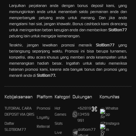
Lanjutkan perjalanan anda dengan bonus deposit kami, yang
memungkinkan anda untuk menambah saldo permainan anda dan
memperbanyak peluang anda untuk menang. Dan jika anda
mengalami hari sial, jangan khawatir. Bonus cashback kami dirancang
untuk meringankan beban kerugian anda dan memberikan
SlotBom77
peluang lain untuk mengejar kemenangan.
Terakhir, jangan lewatkan promosi menarik
SlotBom77
yang
berlangsung sepanjang waktu. Promosi ini bisa berupa turnamen,
kompetisi, atau acara khusus yang memberi anda kesempatan untuk
memenangkan hadiah besar. Ingatlah untuk selalu memeriksa
halaman promosi kami, karena ada banyak bonus dan promosi yang
menanti anda di
SlotBom77.
Kebijaksanaan
Platform
Kategori
Dukungan
Komunitas
TUTORIAL CARA
Promosi
Hot
+62819
Whatsa
DEPOSIT VIA QRIS
Games
13459
pp
Loyalty
991
Daftar
Slots
Instagra
Referral
SLOTBOM77
slotbom77
m
Live
official