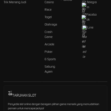
Trik Menang Judi
Casino
Telegra
m
Race
Facebo
Togel
ok
Olahraga
Line
Crash
Game
Arcade
Poker
E-Sports
Sabung
Ayam
TARUHAN SLOT
Penyedia slot online dengan beragam pilihan game menarik yang memudahkan
pemain untuk mencapai jackpot