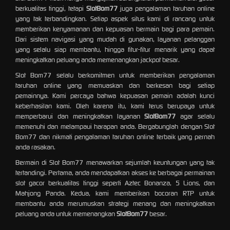
berkualitas tinggi, tetapi
SlotBom77
juga pengalaman taruhan online
yang tak terbandingkan. Setiap aspek situs kami di rancang untuk
memberikan kenyamanan dan kepuasan bermain bagi para pemain.
Dari sistem navigasi yang mudah di gunakan, layanan pelanggan
yang selalu siap membantu, hingga fitur-fitur menarik yang dapat
meningkatkan peluang anda memenangkan jackpot besar.
Slot Bom77 selalu berkomitmen untuk memberikan pengalaman
taruhan online yang memuaskan dan berkesan bagi setiap
pemainnya. Kami percaya bahwa kepuasan pemain adalah kunci
keberhasilan kami. Oleh karena itu, kami terus berupaya untuk
memperbarui dan meningkatkan layanan
SlotBom77
agar selalu
memenuhi dan melampaui harapan anda. Bergabunglah dengan Slot
Bom77 dan nikmati pengalaman taruhan online terbaik yang pernah
anda rasakan.
Bermain di Slot Bom77 menawarkan sejumlah keuntungan yang tak
tertandingi. Pertama, anda mendapatkan akses ke berbagai permainan
slot gacor berkualitas tinggi seperti Aztec Bonanza, 5 Lions, dan
Mahjong Panda. Kedua, kami memberikan bocoran RTP untuk
membantu anda merumuskan strategi menang dan meningkatkan
peluang anda untuk memenangkan
SlotBom77
besar.