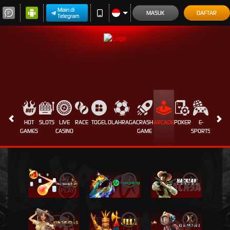
Main di
MASUK
DAFTAR
Telegram
HOT
SLOTS
LIVE
RACE
TOGEL
OLAHRAGA
CRASH
ARCADE
POKER
E-
SABUN
GAMES
CASINO
GAME
SPORTS
AYAM
i
i
i
i
i
i