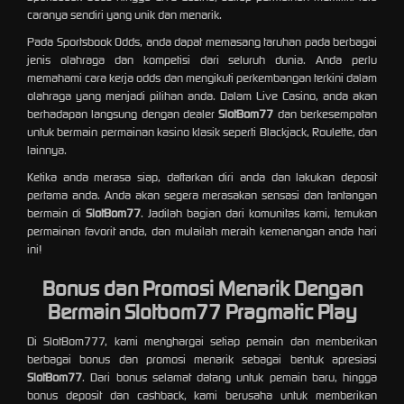
caranya sendiri yang unik dan menarik.
Pada Sportsbook Odds, anda dapat memasang taruhan pada berbagai
jenis olahraga dan kompetisi dari seluruh dunia. Anda perlu
memahami cara kerja odds dan mengikuti perkembangan terkini dalam
olahraga yang menjadi pilihan anda. Dalam Live Casino, anda akan
berhadapan langsung dengan dealer
SlotBom77
dan berkesempatan
untuk bermain permainan kasino klasik seperti Blackjack, Roulette, dan
lainnya.
Ketika anda merasa siap, daftarkan diri anda dan lakukan deposit
pertama anda. Anda akan segera merasakan sensasi dan tantangan
bermain di
SlotBom77
. Jadilah bagian dari komunitas kami, temukan
permainan favorit anda, dan mulailah meraih kemenangan anda hari
ini!
Bonus dan Promosi Menarik Dengan
Bermain Slotbom77 Pragmatic Play
Di SlotBom777, kami menghargai setiap pemain dan memberikan
berbagai bonus dan promosi menarik sebagai bentuk apresiasi
SlotBom77
. Dari bonus selamat datang untuk pemain baru, hingga
bonus deposit dan cashback, kami berusaha untuk memberikan