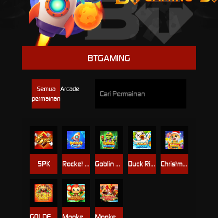
BTGAMING
Semua
Arcade
permainan
5PK
Rocket Crash
Goblin Treasure
Duck River
Christmas Mines
GOLDEN BASIN
Monkey Thunderbolt
Monkey King