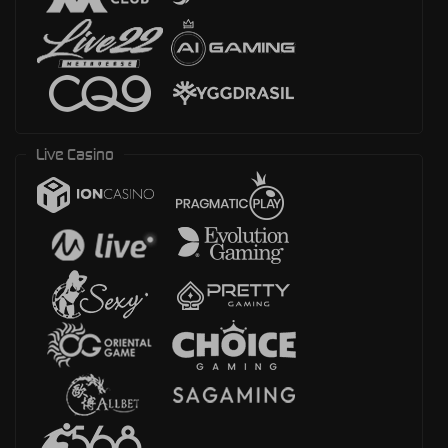
Live Casino