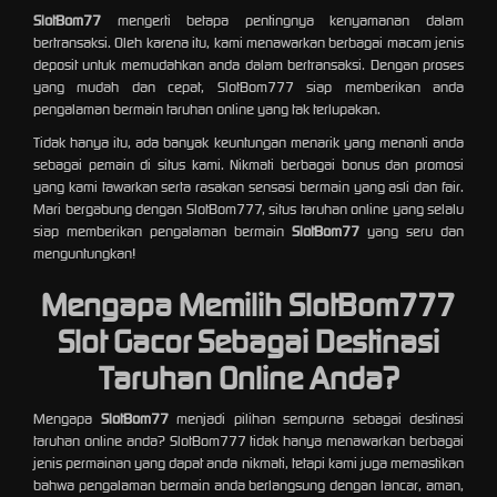
SlotBom77
mengerti betapa pentingnya kenyamanan dalam
bertransaksi. Oleh karena itu, kami menawarkan berbagai macam jenis
deposit untuk memudahkan anda dalam bertransaksi. Dengan proses
yang mudah dan cepat, SlotBom777 siap memberikan anda
pengalaman bermain taruhan online yang tak terlupakan.
Tidak hanya itu, ada banyak keuntungan menarik yang menanti anda
sebagai pemain di situs kami. Nikmati berbagai bonus dan promosi
yang kami tawarkan serta rasakan sensasi bermain yang asli dan fair.
Mari bergabung dengan SlotBom777, situs taruhan online yang selalu
siap memberikan pengalaman bermain
SlotBom77
yang seru dan
menguntungkan!
Mengapa Memilih SlotBom777
Slot Gacor Sebagai Destinasi
Taruhan Online Anda?
Mengapa
SlotBom77
menjadi pilihan sempurna sebagai destinasi
taruhan online anda? SlotBom777 tidak hanya menawarkan berbagai
jenis permainan yang dapat anda nikmati, tetapi kami juga memastikan
bahwa pengalaman bermain anda berlangsung dengan lancar, aman,