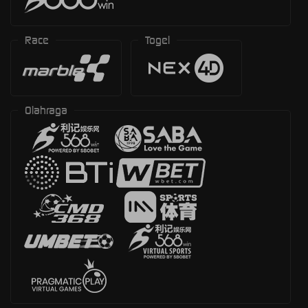
Race
Togel
Olahraga