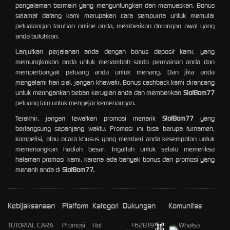
pengalaman bermain yang menguntungkan dan memuaskan. Bonus
selamat datang kami merupakan cara sempurna untuk memulai
petualangan taruhan online anda, memberikan dorongan awal yang
anda butuhkan.
Lanjutkan perjalanan anda dengan bonus deposit kami, yang
memungkinkan anda untuk menambah saldo permainan anda dan
memperbanyak peluang anda untuk menang. Dan jika anda
mengalami hari sial, jangan khawatir. Bonus cashback kami dirancang
untuk meringankan beban kerugian anda dan memberikan
SlotBom77
peluang lain untuk mengejar kemenangan.
Terakhir, jangan lewatkan promosi menarik
SlotBom77
yang
berlangsung sepanjang waktu. Promosi ini bisa berupa turnamen,
kompetisi, atau acara khusus yang memberi anda kesempatan untuk
memenangkan hadiah besar. Ingatlah untuk selalu memeriksa
halaman promosi kami, karena ada banyak bonus dan promosi yang
menanti anda di
SlotBom77.
Kebijaksanaan
Platform
Kategori
Dukungan
Komunitas
TUTORIAL CARA
Promosi
Hot
+62819
Whatsa