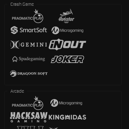
Crash Game
Arcade