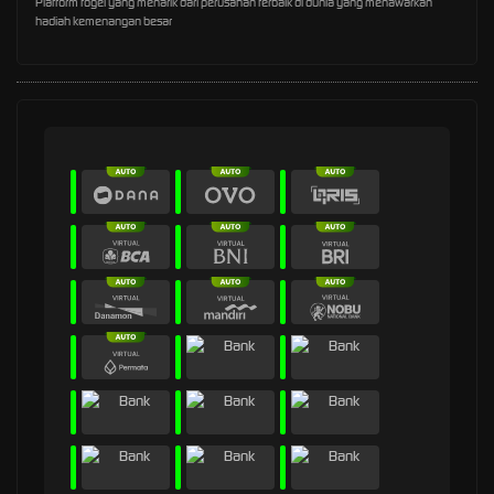
Platform togel yang menarik dari perusahan terbaik di dunia yang menawarkan
hadiah kemenangan besar