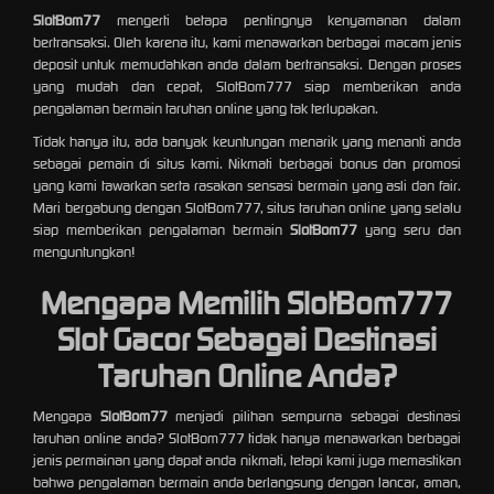
SlotBom77
mengerti betapa pentingnya kenyamanan dalam
bertransaksi. Oleh karena itu, kami menawarkan berbagai macam jenis
deposit untuk memudahkan anda dalam bertransaksi. Dengan proses
yang mudah dan cepat, SlotBom777 siap memberikan anda
pengalaman bermain taruhan online yang tak terlupakan.
Tidak hanya itu, ada banyak keuntungan menarik yang menanti anda
sebagai pemain di situs kami. Nikmati berbagai bonus dan promosi
yang kami tawarkan serta rasakan sensasi bermain yang asli dan fair.
Mari bergabung dengan SlotBom777, situs taruhan online yang selalu
siap memberikan pengalaman bermain
SlotBom77
yang seru dan
menguntungkan!
Mengapa Memilih SlotBom777
Slot Gacor Sebagai Destinasi
Taruhan Online Anda?
Mengapa
SlotBom77
menjadi pilihan sempurna sebagai destinasi
taruhan online anda? SlotBom777 tidak hanya menawarkan berbagai
jenis permainan yang dapat anda nikmati, tetapi kami juga memastikan
bahwa pengalaman bermain anda berlangsung dengan lancar, aman,