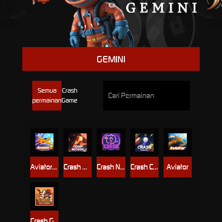
GEMINI
Semua
Crash
permainan
Game
Aviator2-Sky Elite
Crash Meteor
Crash Neon
Crash Classic
Aviator
Crash Gold Rush