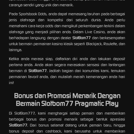
caranya sendiri yang unik dan menarik.
Pada Sportsbook Odds, anda dapat memasang taruhan pada berbagai
jenis olahraga dan kompetisi dari seluruh dunia. Anda perlu
memahami cara kerja odds dan mengikuti perkembangan terkini dalam
olahraga yang menjadi pilihan anda. Dalam Live Casino, anda akan
berhadapan langsung dengan dealer
SlotBom77
dan berkesempatan
untuk bermain permainan kasino klasik seperti Blackjack, Roulette, dan
lainnya.
Ketika anda merasa siap, daftarkan diri anda dan lakukan deposit
pertama anda. Anda akan segera merasakan sensasi dan tantangan
bermain di
SlotBom77
. Jadilah bagian dari komunitas kami, temukan
permainan favorit anda, dan mulailah meraih kemenangan anda hari
ini!
Bonus dan Promosi Menarik Dengan
Bermain Slotbom77 Pragmatic Play
Di SlotBom777, kami menghargai setiap pemain dan memberikan
berbagai bonus dan promosi menarik sebagai bentuk apresiasi
SlotBom77
. Dari bonus selamat datang untuk pemain baru, hingga
bonus deposit dan cashback, kami berusaha untuk memberikan