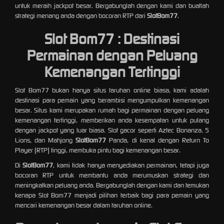
untuk meraih jackpot besar. Bergabunglah dengan kami dan buatlah
strategi menang anda dengan bocoran RTP dari
SlotBom77
.
Slot Bom77 : Destinasi
Permainan dengan Peluang
Kemenangan Tertinggi
Slot Bom77 bukan hanya situs taruhan online biasa, kami adalah
destinasi para pemain yang berambisi mengumpulkan kemenangan
besar. Situs kami merupakan rumah bagi permainan dengan peluang
kemenangan tertinggi, memberikan anda kesempatan untuk pulang
dengan jackpot yang luar biasa. Slot gacor seperti Aztec Bonanza, 5
Lions, dan Mahjong
SlotBom77
Panda, di kenal dengan Return To
Player (RTP) tinggi, membuka pintu bagi kemenangan besar.
Di
SlotBom77
, kami tidak hanya menyediakan permainan, tetapi juga
bocoran RTP untuk membantu anda merumuskan strategi dan
meningkatkan peluang anda. Bergabunglah dengan kami dan temukan
kenapa Slot Bom77 menjadi pilihan terbaik bagi para pemain yang
mencari kemenangan besar dalam taruhan online.