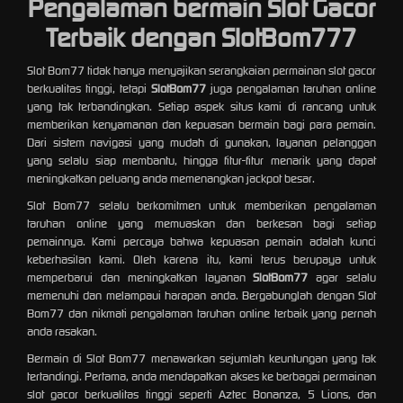
Pengalaman bermain Slot Gacor
Terbaik dengan SlotBom777
Slot Bom77 tidak hanya menyajikan serangkaian permainan slot gacor
berkualitas tinggi, tetapi
SlotBom77
juga pengalaman taruhan online
yang tak terbandingkan. Setiap aspek situs kami di rancang untuk
memberikan kenyamanan dan kepuasan bermain bagi para pemain.
Dari sistem navigasi yang mudah di gunakan, layanan pelanggan
yang selalu siap membantu, hingga fitur-fitur menarik yang dapat
meningkatkan peluang anda memenangkan jackpot besar.
Slot Bom77 selalu berkomitmen untuk memberikan pengalaman
taruhan online yang memuaskan dan berkesan bagi setiap
pemainnya. Kami percaya bahwa kepuasan pemain adalah kunci
keberhasilan kami. Oleh karena itu, kami terus berupaya untuk
memperbarui dan meningkatkan layanan
SlotBom77
agar selalu
memenuhi dan melampaui harapan anda. Bergabunglah dengan Slot
Bom77 dan nikmati pengalaman taruhan online terbaik yang pernah
anda rasakan.
Bermain di Slot Bom77 menawarkan sejumlah keuntungan yang tak
tertandingi. Pertama, anda mendapatkan akses ke berbagai permainan
slot gacor berkualitas tinggi seperti Aztec Bonanza, 5 Lions, dan