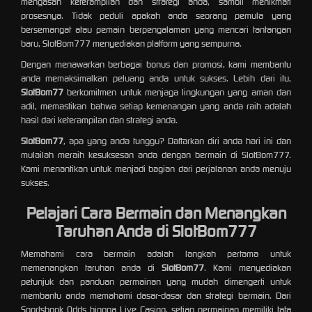
mengasah keterampilan dan strategi anda, sambil menikmati
prosesnya. Tidak peduli apakah anda seorang pemula yang
bersemangat atau pemain berpengalaman yang mencari tantangan
baru, SlotBom777 menyediakan platform yang sempurna.
Dengan menawarkan berbagai bonus dan promosi, kami membantu
anda memaksimalkan peluang anda untuk sukses. Lebih dari itu,
SlotBom77
berkomitmen untuk menjaga lingkungan yang aman dan
adil, memastikan bahwa setiap kemenangan yang anda raih adalah
hasil dari keterampilan dan strategi anda.
SlotBom77
, apa yang anda tunggu? Daftarkan diri anda hari ini dan
mulailah meraih kesuksesan anda dengan bermain di SlotBom777.
Kami menantikan untuk menjadi bagian dari perjalanan anda menuju
sukses.
Pelajari Cara Bermain dan Menangkan
Taruhan Anda di SlotBom777
Memahami cara bermain adalah langkah pertama untuk
memenangkan taruhan anda di
SlotBom77
. Kami menyediakan
petunjuk dan panduan permainan yang mudah dimengerti untuk
membantu anda memahami dasar-dasar dan strategi bermain. Dari
Sportsbook Odds hingga Live Casino, setiap permainan memiliki tata