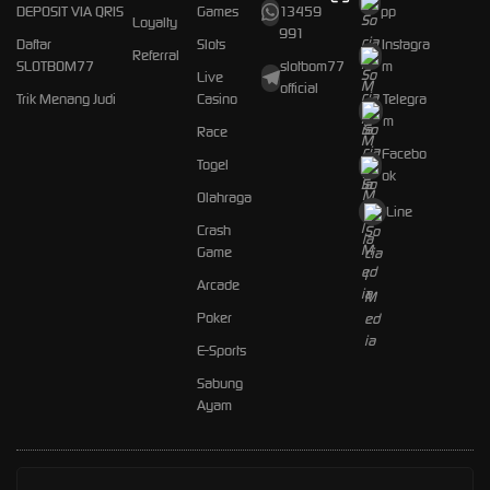
DEPOSIT VIA QRIS
Games
13459
pp
Loyalty
991
Daftar
Slots
Instagra
Referral
SLOTBOM77
slotbom77
m
Live
official
Trik Menang Judi
Casino
Telegra
m
Race
Facebo
Togel
ok
Olahraga
Line
Crash
Game
Arcade
Poker
E-Sports
Sabung
Ayam