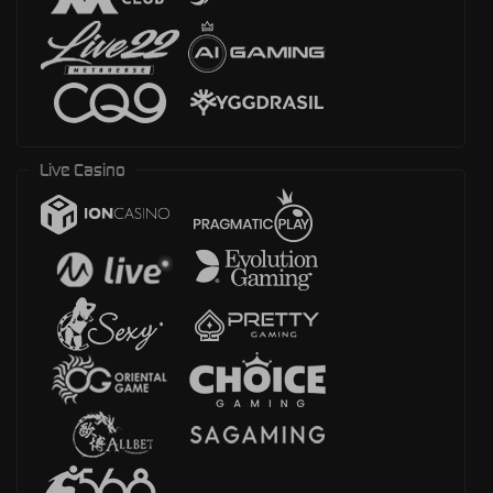
Live Casino