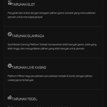
TARUHAN SLOT
Penyedia slot online dengan beragam pilihan game menarik yang memudahkan
pemain untuk mencapai jackpot
TARUHAN OLAHRAGA
Sportsbook Gaming Platform Terbaik menawarkan lebih banyak game, odds yang
lebih tinggi, dan menyediakan pilihan yang lebih banyak untuk pemain.
TARUHAN LIVE KASINO
Platform Pilihan bagi perusahaan-perusahaan terbaik di dunia, dengan pilihan
variasi game terbanyak
TARUHAN TOGEL