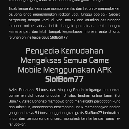
Tidak hanya itu, kami juga memberikan tip dan trik untuk meningkatkan
peluang anda memenangkan jackpot. Jadi, tunggu apalagi? Segera
bergabung dengan kami di Slot Bom77 dan mulailah petualangan
taruhan online anda. Lebih banyak permainan, lebih banyak
kemenangan, dan lebih banyak kegembiraan menanti anda di situs
taruhan online terpercaya
SlotBom77
.
Penyedia Kemudahan
Mengakses Semua Game
Mobile Menggunakan APK
SlotBom77
Aztec Bonanza, 5 Lions, dan Mahjong Panda: ketiganya merupakan
permainan slot gacor unggulan di situs taruhan online kami, Slot
Bom77. Aztec Bonanza membawa anda menjelajahi peradaban kuno
dan misterius, menawarkan kesempatan untuk memenangkan hadiah
yang luar biasa. 5 Lions menggabungkan grafis
SlotBom77
berkualitas
tinggi dan gameplay yang seru, menghadirkan tantangan yang tak
terlupakan.