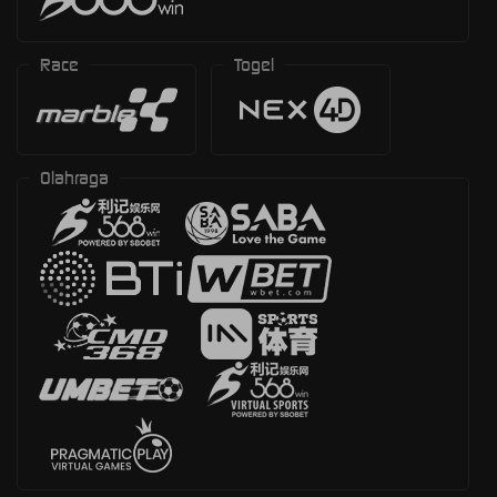
Race
Togel
Olahraga