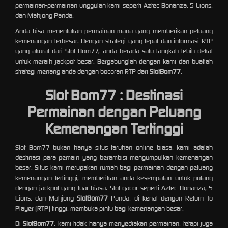
permainan-permainan unggulan kami seperti Aztec Bonanza, 5 Lions,
dan Mahjong Panda.
Anda bisa menentukan permainan mana yang memberikan peluang
kemenangan terbesar. Dengan strategi yang tepat dan informasi RTP
yang akurat dari Slot Bom77, anda berada satu langkah lebih dekat
untuk meraih jackpot besar. Bergabunglah dengan kami dan buatlah
strategi menang anda dengan bocoran RTP dari
SlotBom77
.
Slot Bom77 : Destinasi
Permainan dengan Peluang
Kemenangan Tertinggi
Slot Bom77 bukan hanya situs taruhan online biasa, kami adalah
destinasi para pemain yang berambisi mengumpulkan kemenangan
besar. Situs kami merupakan rumah bagi permainan dengan peluang
kemenangan tertinggi, memberikan anda kesempatan untuk pulang
dengan jackpot yang luar biasa. Slot gacor seperti Aztec Bonanza, 5
Lions, dan Mahjong
SlotBom77
Panda, di kenal dengan Return To
Player (RTP) tinggi, membuka pintu bagi kemenangan besar.
Di
SlotBom77
, kami tidak hanya menyediakan permainan, tetapi juga