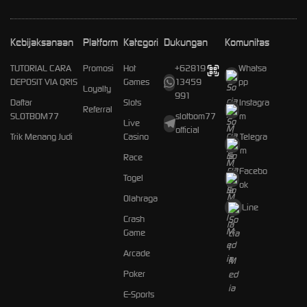
Kebijaksanaan
Platform
Kategori
Dukungan
Komunitas
TUTORIAL CARA
Promosi
Hot
+62819
Whatsa
DEPOSIT VIA QRIS
Games
13459
pp
Loyalty
991
Daftar
Slots
Instagra
Referral
SLOTBOM77
slotbom77
m
Live
official
Trik Menang Judi
Casino
Telegra
m
Race
Facebo
Togel
ok
Olahraga
Line
Crash
Game
Arcade
Poker
E-Sports