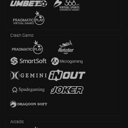
Crash Game
Arcade