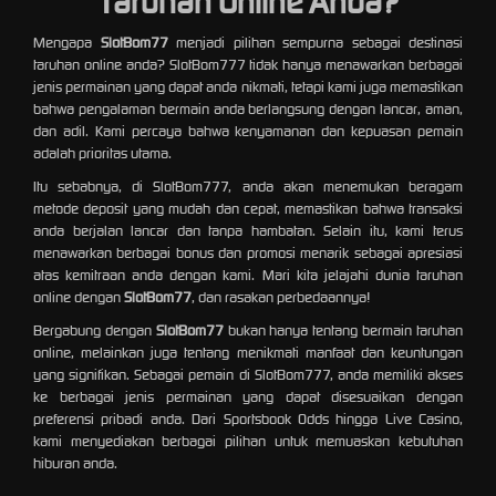
Taruhan Online Anda?
Mengapa
SlotBom77
menjadi pilihan sempurna sebagai destinasi
taruhan online anda? SlotBom777 tidak hanya menawarkan berbagai
jenis permainan yang dapat anda nikmati, tetapi kami juga memastikan
bahwa pengalaman bermain anda berlangsung dengan lancar, aman,
dan adil. Kami percaya bahwa kenyamanan dan kepuasan pemain
adalah prioritas utama.
Itu sebabnya, di SlotBom777, anda akan menemukan beragam
metode deposit yang mudah dan cepat, memastikan bahwa transaksi
anda berjalan lancar dan tanpa hambatan. Selain itu, kami terus
menawarkan berbagai bonus dan promosi menarik sebagai apresiasi
atas kemitraan anda dengan kami. Mari kita jelajahi dunia taruhan
online dengan
SlotBom77
, dan rasakan perbedaannya!
Bergabung dengan
SlotBom77
bukan hanya tentang bermain taruhan
online, melainkan juga tentang menikmati manfaat dan keuntungan
yang signifikan. Sebagai pemain di SlotBom777, anda memiliki akses
ke berbagai jenis permainan yang dapat disesuaikan dengan
preferensi pribadi anda. Dari Sportsbook Odds hingga Live Casino,
kami menyediakan berbagai pilihan untuk memuaskan kebutuhan
hiburan anda.