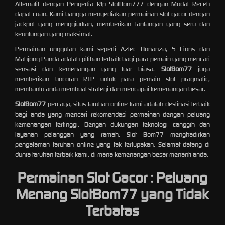
Alternatif dengan Penyedia Rtp SlotBom777 dengan Modal Receh
dapat cuan.
Kami bangga menyediakan permainan slot gacor dengan
jackpot yang menggiurkan, memberikan tantangan yang seru dan
keuntungan yang maksimal.
Permainan unggulan kami seperti Aztec Bonanza, 5 Lions dan
Mahjong Panda adalah pilihan terbaik bagi para pemain yang mencari
sensasi dan kemenangan yang luar biasa.
SlotBom77
juga
memberikan bocoran RTP untuk para pemain slot pragmatic,
membantu anda membuat strategi dan mencapai kemenangan besar.
SlotBom77
percaya, situs taruhan online kami adalah destinasi terbaik
bagi anda yang mencari rekomendasi permainan dengan peluang
kemenangan tertinggi. Dengan dukungan teknologi canggih dan
layanan pelanggan yang ramah, Slot Bom77 menghadirkan
pengalaman taruhan online yang tak terlupakan. Selamat datang di
dunia taruhan terbaik kami, di mana kemenangan besar menanti anda.
Permainan Slot Gacor : Peluang
Menang SlotBom77 yang Tidak
Terbatas