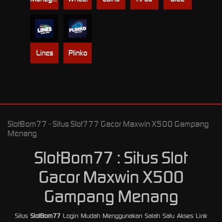
Lines
Plinko
SlotBom77 - Situs Slot777 Gacor Maxwin X500 Gampang
Menang
SlotBom77 : Situs Slot
Gacor Maxwin X500
Gampang Menang
Situs
SlotBom77
Login Mudah Menggunakan Salah Satu Akses Link