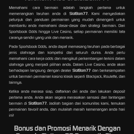
Memahami cara bermain adalah langkah pertama untuk
memenangkan taruhan anda di
SlotBom77
. Kami menyediakan
petunjuk dan panduan permainan yang mudah dimengerti untuk
membantu anda memahami dasar-dasar dan strategi bermain. Dari
Sportsbook Odds hingga Live Casino, setiap permainan memiliki tata
caranya sendiri yang unik dan menarik.
Pada Sportsbook Odds, anda dapat memasang taruhan pada berbagai
jenis olahraga dan kompetisi dari seluruh dunia. Anda perlu
memahami cara kerja odds dan mengikuti perkembangan terkini dalam
olahraga yang menjadi pilihan anda. Dalam Live Casino, anda akan
berhadapan langsung dengan dealer
SlotBom77
dan berkesempatan
untuk bermain permainan kasino klasik seperti Blackjack, Roulette, dan
lainnya.
Ketika anda merasa siap, daftarkan diri anda dan lakukan deposit
pertama anda. Anda akan segera merasakan sensasi dan tantangan
bermain di
SlotBom77
. Jadilah bagian dari komunitas kami, temukan
permainan favorit anda, dan mulailah meraih kemenangan anda hari
ini!
Bonus dan Promosi Menarik Dengan