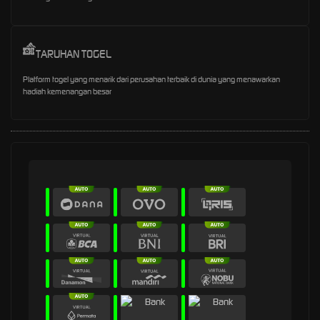
TARUHAN TOGEL
Platform togel yang menarik dari perusahan terbaik di dunia yang menawarkan
hadiah kemenangan besar