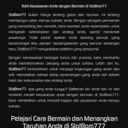
Raih Kesuksesan Anda dengan Bermain di SlotBom77
SlotBom77
bukan hanya tentang game dan taruhan, ini tentang
membangun jalan menuju sukses anda. Dengan beragam permainan
yang menantang dan menarik, kami memberi anda kesempatan untuk
mengasah keterampilan dan strategi anda, sambil menikmati
prosesnya. Tidak peduli apakah anda seorang pemula yang
bersemangat atau pemain berpengalaman yang mencari tantangan
baru, SlotBom777 menyediakan platform yang sempurna.
Dengan menawarkan berbagai bonus dan promosi, kami membantu
anda memaksimalkan peluang anda untuk sukses. Lebih dari itu,
SlotBom77
berkomitmen untuk menjaga lingkungan yang aman dan
adil, memastikan bahwa setiap kemenangan yang anda raih adalah
hasil dari keterampilan dan strategi anda.
SlotBom77
, apa yang anda tunggu? Daftarkan diri anda hari ini dan
mulailah meraih kesuksesan anda dengan bermain di SlotBom777.
Kami menantikan untuk menjadi bagian dari perjalanan anda menuju
sukses.
Pelajari Cara Bermain dan Menangkan
Taruhan Anda di SlotBom777