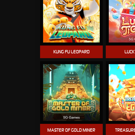
KUNG FU LEOPARD
LUCK
MASTER OF GOLD MINER
TREASURE