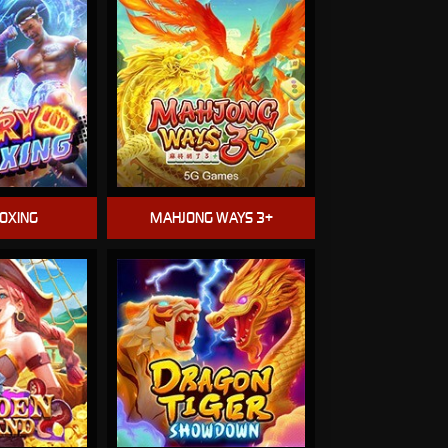
Gates of Olympus™
BOXING
MAHJONG WAYS 3+