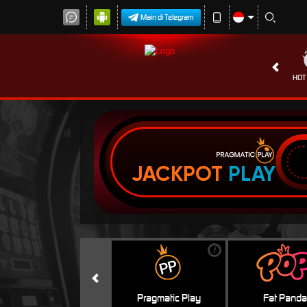
Main di Telegram
HOT
JACKPOT
PLAY
i
Pragmatic Play
Fat Pand