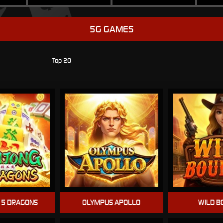
5G GAMES
Top 20
 5 DRAGONS
OLYMPUS APOLLO
WILD B