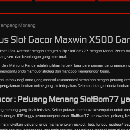
0 Gampang Menang
itus Slot Gacor Maxwin X500 
es Link Alternatif dengan Penyedia Rtp SlotBom777 dengan Modal Receh da
yang seru dan keuntungan yang maksimal.
s dan Mahjong Panda adalah pilihan terbaik bagi para pemain yang mencari 
, membantu anda membuat strategi dan mencapai kemenangan besar.
inasi terbaik bagi anda yang mencari rekomendasi permainan dengan peluang ke
ngalaman taruhan online yang tak terlupakan. Selamat datang di dunia taruhan
acor : Peluang Menang SlotBom77 ya
ang menang yang tidak terbatas. Setiap putaran membuka kesempatan untuk m
kali dengan RTP tinggi, permainan-permainan
SlotBom77
menawarkan peluang kem
tuk meningkatkan peluang anda memenangkan jackpot. Jadi, tunggu apalagi? S