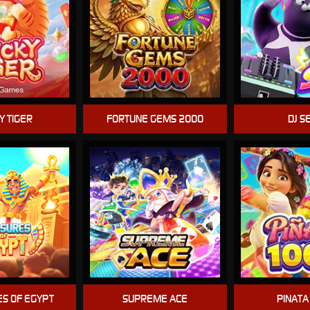
Y TIGER
FORTUNE GEMS 2000
DJ S
S OF EGYPT
SUPREME ACE
PINATA