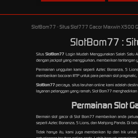
SlotBom77 - Situs Slot777 Gacor Maxwin X50
SlotBom77 : S
Situs
SlotBom77
Login Mudah Menggunakan Salah Satu Aks
dengan jackpot yang menggiurkan, memberikan tantangan 
Permainan unggulan kami seperti Aztec Bonanza, 5 Lion
memberikan bocoran RTP untuk para pemain slot pragmatic
SlotBom77
percaya, situs taruhan online kami adalah dest
layanan pelanggan yang ramah, Slot Bom77 menghadirkan pe
Permainan Slot G
Bermain slot gacor di Slot Bom77 memberikan anda pelu
seperti Aztec Bonanza, 5 Lions, dan Mahjong Panda. Di be
Tidak hanya itu, kami juga memberikan tip dan trik un