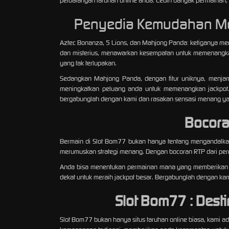
petualangan taruhan online anda. Lebih banyak permainan,
Penyedia Kemudahan M
Aztec Bonanza, 5 Lions, dan Mahjong Panda: ketiganya mer
dan misterius, menawarkan kesempatan untuk memenangka
yang tak terlupakan.
Sedangkan Mahjong Panda, dengan fitur uniknya, menja
meningkatkan peluang anda untuk memenangkan jackpo
bergabunglah dengan kami dan rasakan sensasi menang yan
Bocora
Bermain di Slot Bom77 bukan hanya tentang mengandalkan k
merumuskan strategi menang. Dengan bocoran RTP dari per
Anda bisa menentukan permainan mana yang memberikan pel
dekat untuk meraih jackpot besar. Bergabunglah dengan ka
Slot Bom77 : Des
Slot Bom77 bukan hanya situs taruhan online biasa, kami