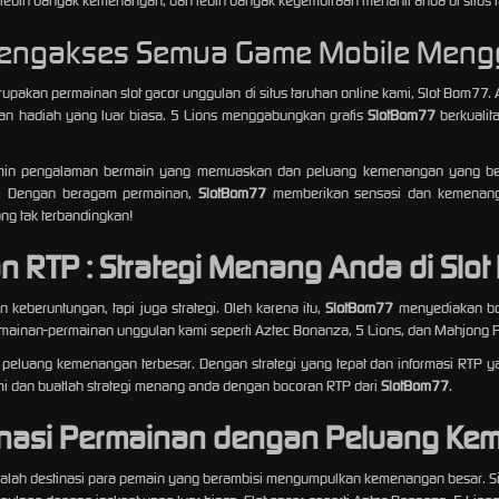
 lebih banyak kemenangan, dan lebih banyak kegembiraan menanti anda di situs 
engakses Semua Game Mobile Men
upakan permainan slot gacor unggulan di situs taruhan online kami, Slot Bom
n hadiah yang luar biasa. 5 Lions menggabungkan grafis
SlotBom77
berkuali
min pengalaman bermain yang memuaskan dan peluang kemenangan yang besar
t. Dengan beragam permainan,
SlotBom77
memberikan sensasi dan kemenangan
g tak terbandingkan!
n RTP : Strategi Menang Anda di Slo
eberuntungan, tapi juga strategi. Oleh karena itu,
SlotBom77
menyediakan bo
mainan-permainan unggulan kami seperti Aztec Bonanza, 5 Lions, dan Mahjong 
uang kemenangan terbesar. Dengan strategi yang tepat dan informasi RTP yan
mi dan buatlah strategi menang anda dengan bocoran RTP dari
SlotBom77
.
tinasi Permainan dengan Peluang Kem
 adalah destinasi para pemain yang berambisi mengumpulkan kemenangan besar. 