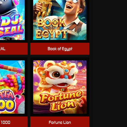
EAL
Book of Egypt
 1000
Fortune Lion