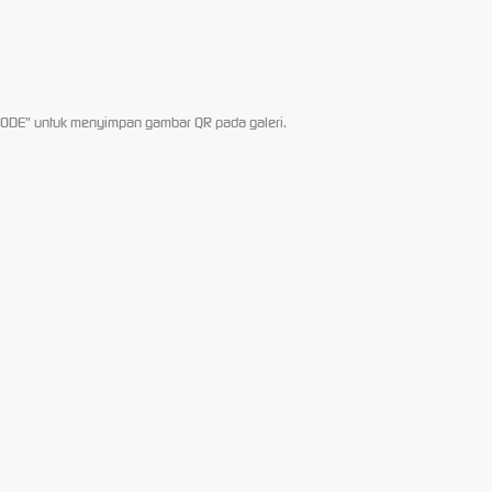
 CODE" untuk menyimpan gambar QR pada galeri.