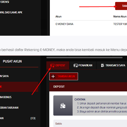
h berhasil daftar Rekening E-MONEY, maka anda bisa kembali masuk ke Menu depo