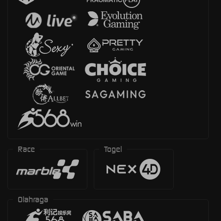
Race
Togel
Olahraga