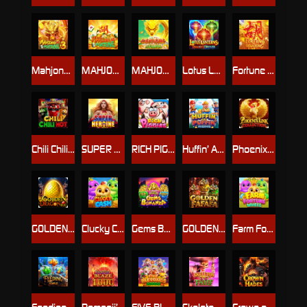
Mahjong Fortune 3
MAHJONG FORTUNE
MAHJONG BONUS
Lotus Lanterns: Dragon's Fortune
Fortune Mahjong
Chili Chili Hot
SUPER HEROINE
RICH PIGGIES
Huffin’ And Puffin’ Rising
Phoenix Link - Collection
GOLDEN DRAGON EGG
Clucky Cash
Gems Bonanza
GOLDEN FAFAFA
Farm Fortune Wheel