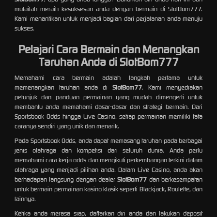
mulailah meraih kesuksesan anda dengan bermain di SlotBom777.
Kami menantikan untuk menjadi bagian dari perjalanan anda menuju
sukses.
Pelajari Cara Bermain dan Menangkan
Taruhan Anda di SlotBom777
Memahami cara bermain adalah langkah pertama untuk
memenangkan taruhan anda di
SlotBom77
. Kami menyediakan
petunjuk dan panduan permainan yang mudah dimengerti untuk
membantu anda memahami dasar-dasar dan strategi bermain. Dari
Sportsbook Odds hingga Live Casino, setiap permainan memiliki tata
caranya sendiri yang unik dan menarik.
Pada Sportsbook Odds, anda dapat memasang taruhan pada berbagai
jenis olahraga dan kompetisi dari seluruh dunia. Anda perlu
memahami cara kerja odds dan mengikuti perkembangan terkini dalam
olahraga yang menjadi pilihan anda. Dalam Live Casino, anda akan
berhadapan langsung dengan dealer
SlotBom77
dan berkesempatan
untuk bermain permainan kasino klasik seperti Blackjack, Roulette, dan
lainnya.
Ketika anda merasa siap, daftarkan diri anda dan lakukan deposit