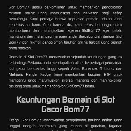
Slot Bom77 selalu berkomitmen untuk memberikan pengalaman
taruhan online yang memuaskan dan berkesan bagi setiap
pemainnya. Kami percaya bahwa kepuasan pemain adalah kunci
keberhasilan kami. Oleh karena itu, kami terus berupaya untuk
memperbarui dan meningkatkan layanan
SlotBom77
agar selalu
memenuhi dan melampaui harapan anda. Bergabunglah dengan Slot
Bom77 dan nikmati pengalaman taruhan online terbaik yang pernah
anda rasakan.
Bermain di Slot Bom77 menawarkan sejumlah keuntungan yang tak
tertandingi. Pertama, anda mendapatkan akses ke berbagai permainan
slot gacor berkualitas tinggi seperti Aztec Bonanza, 5 Lions, dan
Mahjong Panda. Kedua, kami memberikan bocoran RTP untuk
membantu anda merumuskan strategi menang dan meningkatkan
peluang anda untuk memenangkan
SlotBom77
besar.
Keuntungan Bermain di Slot
Gacor Bom77
Ketiga, Slot Bom77 menawarkan pengalaman taruhan online yang
unggul dengan antarmuka yang mudah di gunakan, layanan