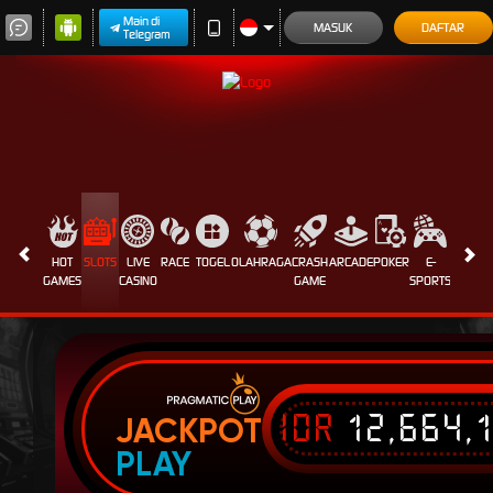
Main di
MASUK
DAFTAR
Telegram
HOT
SLOTS
LIVE
RACE
TOGEL
OLAHRAGA
CRASH
ARCADE
POKER
E-
SABUN
GAMES
CASINO
GAME
SPORTS
AYAM
IDR
12,664,
JACKPOT
PLAY