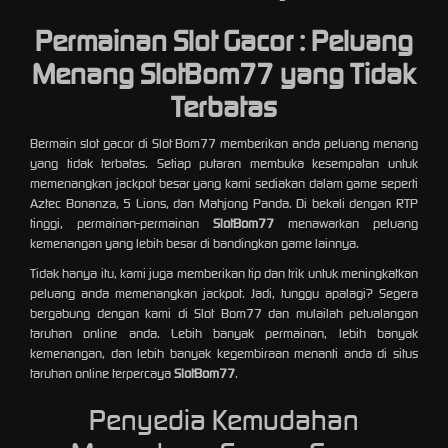
Permainan Slot Gacor : Peluang
Menang SlotBom77 yang Tidak
Terbatas
Bermain slot gacor di Slot Bom77 memberikan anda peluang menang
yang tidak terbatas. Setiap putaran membuka kesempatan untuk
memenangkan jackpot besar yang kami sediakan dalam game seperti
Aztec Bonanza, 5 Lions, dan Mahjong Panda. Di bekali dengan RTP
tinggi, permainan-permainan
SlotBom77
menawarkan peluang
kemenangan yang lebih besar di bandingkan game lainnya.
Tidak hanya itu, kami juga memberikan tip dan trik untuk meningkatkan
peluang anda memenangkan jackpot. Jadi, tunggu apalagi? Segera
bergabung dengan kami di Slot Bom77 dan mulailah petualangan
taruhan online anda. Lebih banyak permainan, lebih banyak
kemenangan, dan lebih banyak kegembiraan menanti anda di situs
taruhan online terpercaya
SlotBom77
.
Penyedia Kemudahan