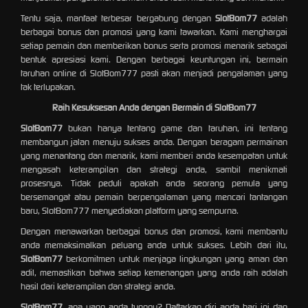
Tentu saja, manfaat terbesar bergabung dengan
SlotBom77
adalah
berbagai bonus dan promosi yang kami tawarkan. Kami menghargai
setiap pemain dan memberikan bonus serta promosi menarik sebagai
bentuk apresiasi kami. Dengan berbagai keuntungan ini, bermain
taruhan online di SlotBom777 pasti akan menjadi pengalaman yang
tak terlupakan.
Raih Kesuksesan Anda dengan Bermain di SlotBom77
SlotBom77
bukan hanya tentang game dan taruhan, ini tentang
membangun jalan menuju sukses anda. Dengan beragam permainan
yang menantang dan menarik, kami memberi anda kesempatan untuk
mengasah keterampilan dan strategi anda, sambil menikmati
prosesnya. Tidak peduli apakah anda seorang pemula yang
bersemangat atau pemain berpengalaman yang mencari tantangan
baru, SlotBom777 menyediakan platform yang sempurna.
Dengan menawarkan berbagai bonus dan promosi, kami membantu
anda memaksimalkan peluang anda untuk sukses. Lebih dari itu,
SlotBom77
berkomitmen untuk menjaga lingkungan yang aman dan
adil, memastikan bahwa setiap kemenangan yang anda raih adalah
hasil dari keterampilan dan strategi anda.
SlotBom77
, apa yang anda tunggu? Daftarkan diri anda hari ini dan