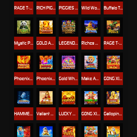
RAGE T-REX
RICH PIGGIES WORLD
PIGGIES WEALTHY ANGELIC
Wild Wolf Xtreme
Buffalo Triple Fury
Mystic Panda
GOLD AROWANA
LEGEND OF SPOOKY LINK
Riches Express
RAGE T-REX 2
Phoenix's Golden Basin
Phoenix Blaze Link
Gold Wheel Jackpot
Make America Great Again
GONG XI FA CAI
HAMMER OF THUNDER
Valiant of Athena
LUCKY BUDDHA
GONG XI FA CAI
Galloping Horse Fortune