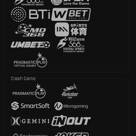
Crash Game