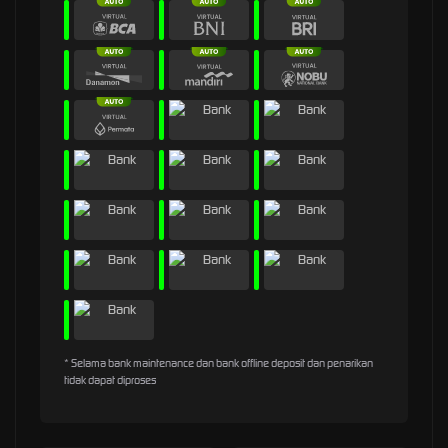
* Selama bank maintenance dan bank offline deposit dan penarikan
tidak dapat diproses