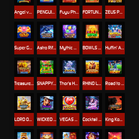
Angel vs Devil Ultimate Goal Showdown
PENGUIN QUEST
Fuyu Phoenix
FORTUNE GOD BLESSING
ZEUS POWER
Super Gold Arowana
Astro Rift Bonanza
Mythic Gems: Five Realms
BOWLS OF FORTUNE
Huffin’ And Puffin’ Ultra Wheel
Treasure Train Deluxe
SNAPPY CARNIVAL
Thor's Hammer
RHINO LEGEND
Road to Glory
LORD OF THE GODS
WICKED RICHES
VEGAS CASH LINK
Cocktail City
King Kong Treasure