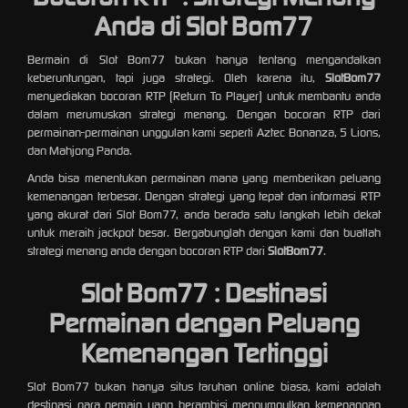
Anda di Slot Bom77
Bermain di Slot Bom77 bukan hanya tentang mengandalkan
keberuntungan, tapi juga strategi. Oleh karena itu,
SlotBom77
menyediakan bocoran RTP (Return To Player) untuk membantu anda
dalam merumuskan strategi menang. Dengan bocoran RTP dari
permainan-permainan unggulan kami seperti Aztec Bonanza, 5 Lions,
dan Mahjong Panda.
Anda bisa menentukan permainan mana yang memberikan peluang
kemenangan terbesar. Dengan strategi yang tepat dan informasi RTP
yang akurat dari Slot Bom77, anda berada satu langkah lebih dekat
untuk meraih jackpot besar. Bergabunglah dengan kami dan buatlah
strategi menang anda dengan bocoran RTP dari
SlotBom77
.
Slot Bom77 : Destinasi
Permainan dengan Peluang
Kemenangan Tertinggi
Slot Bom77 bukan hanya situs taruhan online biasa, kami adalah
destinasi para pemain yang berambisi mengumpulkan kemenangan