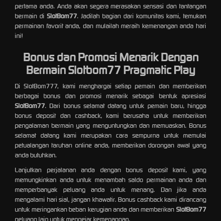
pertama anda. Anda akan segera merasakan sensasi dan tantangan
bermain di
SlotBom77
. Jadilah bagian dari komunitas kami, temukan
permainan favorit anda, dan mulailah meraih kemenangan anda hari
ini!
Bonus dan Promosi Menarik Dengan
Bermain Slotbom77 Pragmatic Play
Di SlotBom777, kami menghargai setiap pemain dan memberikan
berbagai bonus dan promosi menarik sebagai bentuk apresiasi
SlotBom77
. Dari bonus selamat datang untuk pemain baru, hingga
bonus deposit dan cashback, kami berusaha untuk memberikan
pengalaman bermain yang menguntungkan dan memuaskan. Bonus
selamat datang kami merupakan cara sempurna untuk memulai
petualangan taruhan online anda, memberikan dorongan awal yang
anda butuhkan.
Lanjutkan perjalanan anda dengan bonus deposit kami, yang
memungkinkan anda untuk menambah saldo permainan anda dan
memperbanyak peluang anda untuk menang. Dan jika anda
mengalami hari sial, jangan khawatir. Bonus cashback kami dirancang
untuk meringankan beban kerugian anda dan memberikan
SlotBom77
peluang lain untuk mengejar kemenangan.