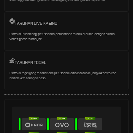
TARUHAN LIVE KASINO
Platform Pilihan bagi perusahaan-perusahaan terbaik di dunia, dengan pilihan
variasi game terbanyak
TARUHAN TOGEL
Platform togel yang menarik dari perusahan terbaik di dunia yang menawarkan
hadiah kemenangan besar