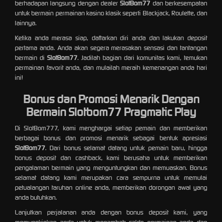
berhadapan langsung dengan dealer
SlotBom77
dan berkesempatan
untuk bermain permainan kasino klasik seperti Blackjack, Roulette, dan
lainnya.
Ketika anda merasa siap, daftarkan diri anda dan lakukan deposit
pertama anda. Anda akan segera merasakan sensasi dan tantangan
bermain di
SlotBom77
. Jadilah bagian dari komunitas kami, temukan
permainan favorit anda, dan mulailah meraih kemenangan anda hari
ini!
Bonus dan Promosi Menarik Dengan
Bermain Slotbom77 Pragmatic Play
Di SlotBom777, kami menghargai setiap pemain dan memberikan
berbagai bonus dan promosi menarik sebagai bentuk apresiasi
SlotBom77
. Dari bonus selamat datang untuk pemain baru, hingga
bonus deposit dan cashback, kami berusaha untuk memberikan
pengalaman bermain yang menguntungkan dan memuaskan. Bonus
selamat datang kami merupakan cara sempurna untuk memulai
petualangan taruhan online anda, memberikan dorongan awal yang
anda butuhkan.
Lanjutkan perjalanan anda dengan bonus deposit kami, yang