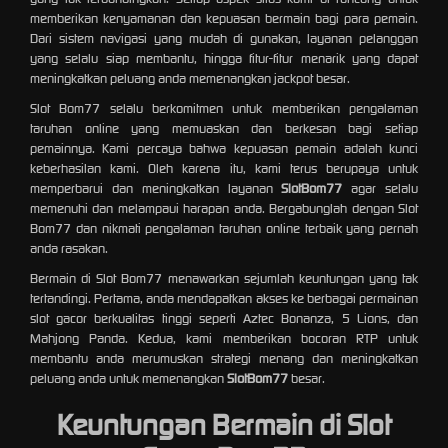
memberikan kenyamanan dan kepuasan bermain bagi para pemain.
Dari sistem navigasi yang mudah di gunakan, layanan pelanggan
yang selalu siap membantu, hingga fitur-fitur menarik yang dapat
meningkatkan peluang anda memenangkan jackpot besar.
Slot Bom77 selalu berkomitmen untuk memberikan pengalaman
taruhan online yang memuaskan dan berkesan bagi setiap
pemainnya. Kami percaya bahwa kepuasan pemain adalah kunci
keberhasilan kami. Oleh karena itu, kami terus berupaya untuk
memperbarui dan meningkatkan layanan
SlotBom77
agar selalu
memenuhi dan melampaui harapan anda. Bergabunglah dengan Slot
Bom77 dan nikmati pengalaman taruhan online terbaik yang pernah
anda rasakan.
Bermain di Slot Bom77 menawarkan sejumlah keuntungan yang tak
tertandingi. Pertama, anda mendapatkan akses ke berbagai permainan
slot gacor berkualitas tinggi seperti Aztec Bonanza, 5 Lions, dan
Mahjong Panda. Kedua, kami memberikan bocoran RTP untuk
membantu anda merumuskan strategi menang dan meningkatkan
peluang anda untuk memenangkan
SlotBom77
besar.
Keuntungan Bermain di Slot