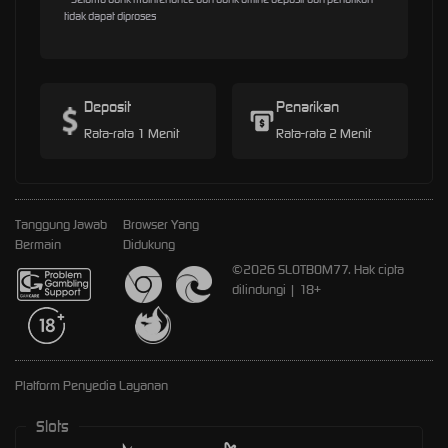
tidak dapat diproses
Deposit
Penarikan
Rata-rata 1 Menit
Rata-rata 2 Menit
Tanggung Jawab
Browser Yang
Bermain
Didukung
©2026 SLOTBOM77. Hak cipta
dilindungi | 18+
Platform Penyedia Layanan
Slots