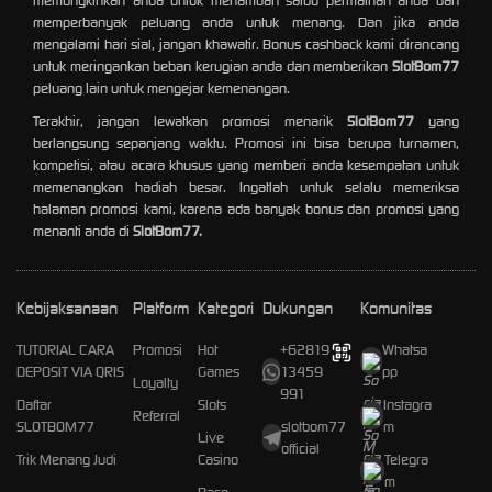
memungkinkan anda untuk menambah saldo permainan anda dan
memperbanyak peluang anda untuk menang. Dan jika anda
mengalami hari sial, jangan khawatir. Bonus cashback kami dirancang
untuk meringankan beban kerugian anda dan memberikan
SlotBom77
peluang lain untuk mengejar kemenangan.
Terakhir, jangan lewatkan promosi menarik
SlotBom77
yang
berlangsung sepanjang waktu. Promosi ini bisa berupa turnamen,
kompetisi, atau acara khusus yang memberi anda kesempatan untuk
memenangkan hadiah besar. Ingatlah untuk selalu memeriksa
halaman promosi kami, karena ada banyak bonus dan promosi yang
menanti anda di
SlotBom77.
Kebijaksanaan
Platform
Kategori
Dukungan
Komunitas
TUTORIAL CARA
Promosi
Hot
+62819
Whatsa
DEPOSIT VIA QRIS
Games
13459
pp
Loyalty
991
Daftar
Slots
Instagra
Referral
SLOTBOM77
slotbom77
m
Live
official
Trik Menang Judi
Casino
Telegra
m