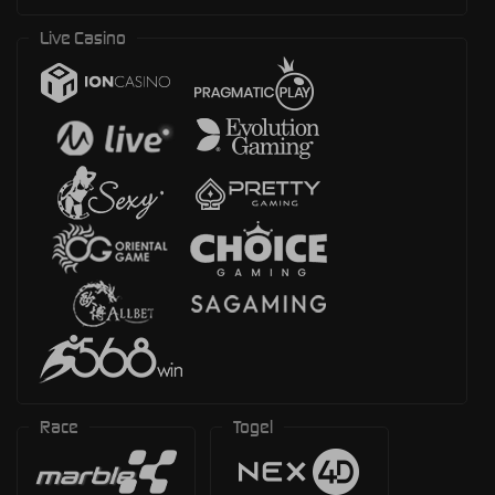
Live Casino
Race
Togel