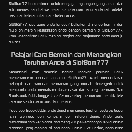
SlotBom77
berkomitmen untuk menjaga lingkungan yang aman dan
adil, memastikan bahwa setiap kemenangan yang anda raih adalah
hasil dari keterampilan dan strategi anda.
SlotBom77
, apa yang anda tunggu? Daftarkan diri anda hari ini dan
mulailah meraih kesuksesan anda dengan bermain di SlotBom777.
Kami menantikan untuk menjadi bagian dari perjalanan anda menuju
sukses.
Pelajari Cara Bermain dan Menangkan
Taruhan Anda di SlotBom777
Memahami cara bermain adalah langkah pertama untuk
memenangkan taruhan anda di
SlotBom77
. Kami menyediakan
petunjuk dan panduan permainan yang mudah dimengerti untuk
membantu anda memahami dasar-dasar dan strategi bermain. Dari
Sportsbook Odds hingga Live Casino, setiap permainan memiliki tata
caranya sendiri yang unik dan menarik.
Pada Sportsbook Odds, anda dapat memasang taruhan pada berbagai
jenis olahraga dan kompetisi dari seluruh dunia. Anda perlu
memahami cara kerja odds dan mengikuti perkembangan terkini dalam
olahraga yang menjadi pilihan anda. Dalam Live Casino, anda akan