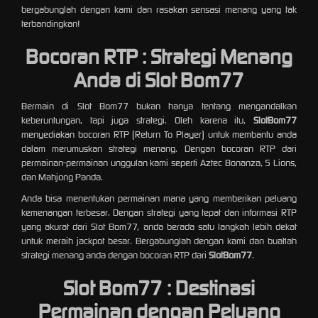
bergabunglah dengan kami dan rasakan sensasi menang yang tak
terbandingkan!
Bocoran RTP : Strategi Menang
Anda di Slot Bom77
Bermain di Slot Bom77 bukan hanya tentang mengandalkan
keberuntungan, tapi juga strategi. Oleh karena itu,
SlotBom77
menyediakan bocoran RTP (Return To Player) untuk membantu anda
dalam merumuskan strategi menang. Dengan bocoran RTP dari
permainan-permainan unggulan kami seperti Aztec Bonanza, 5 Lions,
dan Mahjong Panda.
Anda bisa menentukan permainan mana yang memberikan peluang
kemenangan terbesar. Dengan strategi yang tepat dan informasi RTP
yang akurat dari Slot Bom77, anda berada satu langkah lebih dekat
untuk meraih jackpot besar. Bergabunglah dengan kami dan buatlah
strategi menang anda dengan bocoran RTP dari
SlotBom77
.
Slot Bom77 : Destinasi
Permainan dengan Peluang