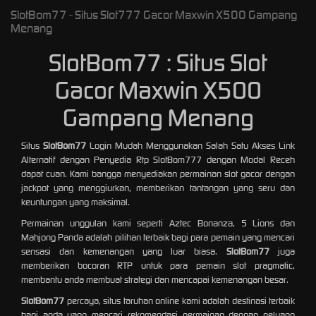
SlotBom77 - Situs Slot777 Gacor Maxwin X500 Gampang
Menang
SlotBom77 : Situs Slot
Gacor Maxwin X500
Gampang Menang
Situs
SlotBom77
Login Mudah Menggunakan Salah Satu Akses Link
Alternatif dengan Penyedia Rtp SlotBom777 dengan Modal Receh
dapat cuan.
Kami bangga menyediakan permainan slot gacor dengan
jackpot yang menggiurkan, memberikan tantangan yang seru dan
keuntungan yang maksimal.
Permainan unggulan kami seperti Aztec Bonanza, 5 Lions dan
Mahjong Panda adalah pilihan terbaik bagi para pemain yang mencari
sensasi dan kemenangan yang luar biasa.
SlotBom77
juga
memberikan bocoran RTP untuk para pemain slot pragmatic,
membantu anda membuat strategi dan mencapai kemenangan besar.
SlotBom77
percaya, situs taruhan online kami adalah destinasi terbaik
bagi anda yang mencari rekomendasi permainan dengan peluang