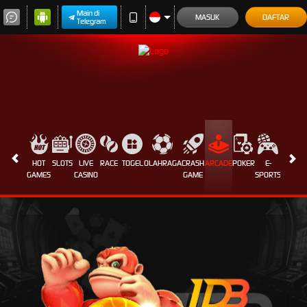
Main di
MASUK
DAFTAR
Telegram
HOT
SLOTS
LIVE
RACE
TOGEL
OLAHRAGA
CRASH
ARCADE
POKER
E-
SABUN
GAMES
CASINO
GAME
SPORTS
AYAM