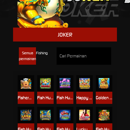
JOKER
Semua
Fishing
permainan
Fisherman's Wharf
Fish Hunter Insect Paradise
Fish Hunter 2 EX-Pro
Happy Fish 5
Golden Toad Fish Hunting
Fish Hunting: Da Sheng Nao Hai
Fish Hunting: Yao Qian Shu
Fish Hunter 2 EX-Novice
Lucky Wheel
Fish Hunter Monster Awaken