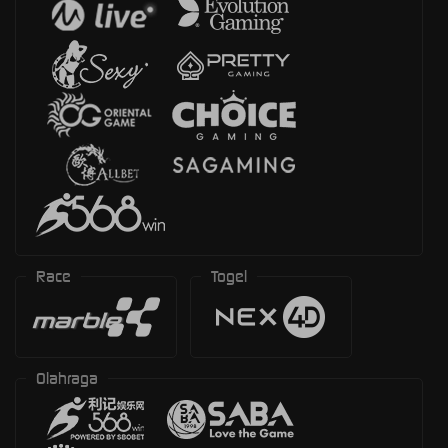
Race
Togel
Olahraga