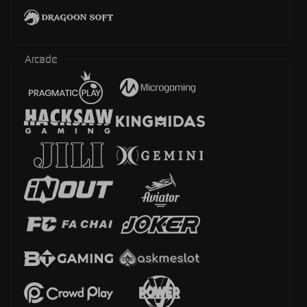
Arcade