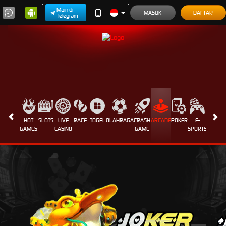
Main di
MASUK
DAFTAR
Telegram
HOT
SLOTS
LIVE
RACE
TOGEL
OLAHRAGA
CRASH
ARCADE
POKER
E-
SABUN
GAMES
CASINO
GAME
SPORTS
AYAM