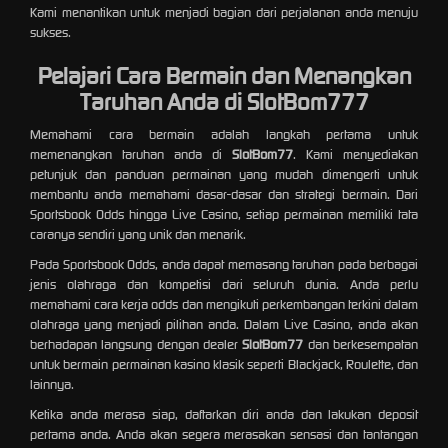
Kami menantikan untuk menjadi bagian dari perjalanan anda menuju
sukses.
Pelajari Cara Bermain dan Menangkan
Taruhan Anda di SlotBom777
Memahami cara bermain adalah langkah pertama untuk
memenangkan taruhan anda di
SlotBom77
. Kami menyediakan
petunjuk dan panduan permainan yang mudah dimengerti untuk
membantu anda memahami dasar-dasar dan strategi bermain. Dari
Sportsbook Odds hingga Live Casino, setiap permainan memiliki tata
caranya sendiri yang unik dan menarik.
Pada Sportsbook Odds, anda dapat memasang taruhan pada berbagai
jenis olahraga dan kompetisi dari seluruh dunia. Anda perlu
memahami cara kerja odds dan mengikuti perkembangan terkini dalam
olahraga yang menjadi pilihan anda. Dalam Live Casino, anda akan
berhadapan langsung dengan dealer
SlotBom77
dan berkesempatan
untuk bermain permainan kasino klasik seperti Blackjack, Roulette, dan
lainnya.
Ketika anda merasa siap, daftarkan diri anda dan lakukan deposit
pertama anda. Anda akan segera merasakan sensasi dan tantangan