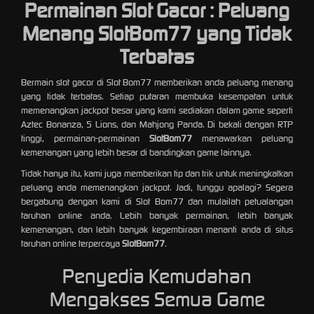
Permainan Slot Gacor : Peluang
Menang SlotBom77 yang Tidak
Terbatas
Bermain slot gacor di Slot Bom77 memberikan anda peluang menang
yang tidak terbatas. Setiap putaran membuka kesempatan untuk
memenangkan jackpot besar yang kami sediakan dalam game seperti
Aztec Bonanza, 5 Lions, dan Mahjong Panda. Di bekali dengan RTP
tinggi, permainan-permainan
SlotBom77
menawarkan peluang
kemenangan yang lebih besar di bandingkan game lainnya.
Tidak hanya itu, kami juga memberikan tip dan trik untuk meningkatkan
peluang anda memenangkan jackpot. Jadi, tunggu apalagi? Segera
bergabung dengan kami di Slot Bom77 dan mulailah petualangan
taruhan online anda. Lebih banyak permainan, lebih banyak
kemenangan, dan lebih banyak kegembiraan menanti anda di situs
taruhan online terpercaya
SlotBom77
.
Penyedia Kemudahan
Mengakses Semua Game