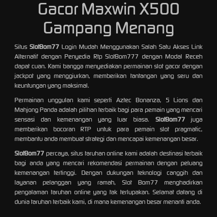
Gacor Maxwin X500
Gampang Menang
Situs
SlotBom77
Login Mudah Menggunakan Salah Satu Akses Link
Alternatif dengan Penyedia Rtp SlotBom777 dengan Modal Receh
dapat cuan.
Kami bangga menyediakan permainan slot gacor dengan
jackpot yang menggiurkan, memberikan tantangan yang seru dan
keuntungan yang maksimal.
Permainan unggulan kami seperti Aztec Bonanza, 5 Lions dan
Mahjong Panda adalah pilihan terbaik bagi para pemain yang mencari
sensasi dan kemenangan yang luar biasa.
SlotBom77
juga
memberikan bocoran RTP untuk para pemain slot pragmatic,
membantu anda membuat strategi dan mencapai kemenangan besar.
SlotBom77
percaya, situs taruhan online kami adalah destinasi terbaik
bagi anda yang mencari rekomendasi permainan dengan peluang
kemenangan tertinggi. Dengan dukungan teknologi canggih dan
layanan pelanggan yang ramah, Slot Bom77 menghadirkan
pengalaman taruhan online yang tak terlupakan. Selamat datang di
dunia taruhan terbaik kami, di mana kemenangan besar menanti anda.