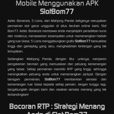
Mobile Menggunakan APK
SlotBom77
Aztec Bonanza, 5 Lions, dan Mahjong Panda: ketiganya merupakan
permainan slot gacor unggulan di situs taruhan online kami, Slot
Bom77. Aztec Bonanza membawa anda menjelajahi peradaban kuno
dan misterius, menawarkan kesempatan untuk memenangkan hadiah
yang luar biasa. 5 Lions menggabungkan grafis
SlotBom77
berkualitas
tinggi dan gameplay yang seru, menghadirkan tantangan yang tak
terlupakan.
Sedangkan Mahjong Panda, dengan fitur uniknya, menjamin
pengalaman bermain yang memuaskan dan peluang kemenangan
yang besar. Setiap permainan memiliki RTP yang tinggi, sehingga
meningkatkan peluang anda untuk memenangkan jackpot. Dengan
beragam permainan,
SlotBom77
memberikan sensasi dan
kemenangan luar biasa kepada setiap pemain. Jangan tunggu lagi,
bergabunglah dengan kami dan rasakan sensasi menang yang tak
terbandingkan!
Bocoran RTP : Strategi Menang