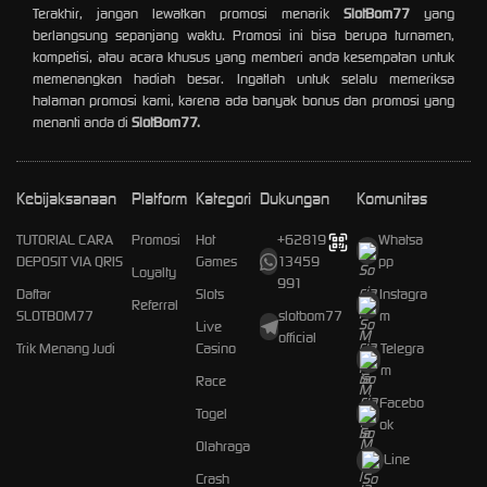
Terakhir, jangan lewatkan promosi menarik
SlotBom77
yang
berlangsung sepanjang waktu. Promosi ini bisa berupa turnamen,
kompetisi, atau acara khusus yang memberi anda kesempatan untuk
memenangkan hadiah besar. Ingatlah untuk selalu memeriksa
halaman promosi kami, karena ada banyak bonus dan promosi yang
menanti anda di
SlotBom77.
Kebijaksanaan
Platform
Kategori
Dukungan
Komunitas
TUTORIAL CARA
Promosi
Hot
+62819
Whatsa
DEPOSIT VIA QRIS
Games
13459
pp
Loyalty
991
Daftar
Slots
Instagra
Referral
SLOTBOM77
slotbom77
m
Live
official
Trik Menang Judi
Casino
Telegra
m
Race
Facebo
Togel
ok
Olahraga
Line
Crash