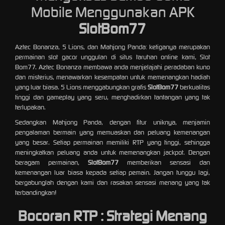
Mobile Menggunakan APK
SlotBom77
Aztec Bonanza, 5 Lions, dan Mahjong Panda: ketiganya merupakan
permainan slot gacor unggulan di situs taruhan online kami, Slot
Bom77. Aztec Bonanza membawa anda menjelajahi peradaban kuno
dan misterius, menawarkan kesempatan untuk memenangkan hadiah
yang luar biasa. 5 Lions menggabungkan grafis
SlotBom77
berkualitas
tinggi dan gameplay yang seru, menghadirkan tantangan yang tak
terlupakan.
Sedangkan Mahjong Panda, dengan fitur uniknya, menjamin
pengalaman bermain yang memuaskan dan peluang kemenangan
yang besar. Setiap permainan memiliki RTP yang tinggi, sehingga
meningkatkan peluang anda untuk memenangkan jackpot. Dengan
beragam permainan,
SlotBom77
memberikan sensasi dan
kemenangan luar biasa kepada setiap pemain. Jangan tunggu lagi,
bergabunglah dengan kami dan rasakan sensasi menang yang tak
terbandingkan!
Bocoran RTP : Strategi Menang