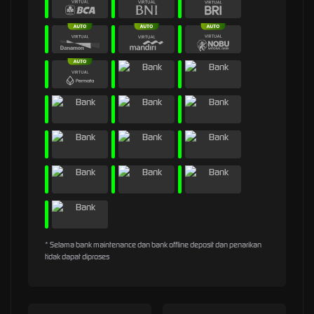
* Selama bank maintenance dan bank offline deposit dan penarikan
tidak dapat diproses