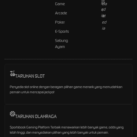
Game
Arcade
Poker
E-Sports
Sabung
Ayam
TARUHAN SLOT
Penyedia slot online dengan beragam pilihan game menarik yang memudahkan
pemain untuk mencapai jackpot
TARUHAN OLAHRAGA
Sportsbook Gaming Platform Terbaik menawarkan lebih banyak game, odds yang
lebih tinggi, dan menyediakan pilihan yang lebih banyak untuk pemain.