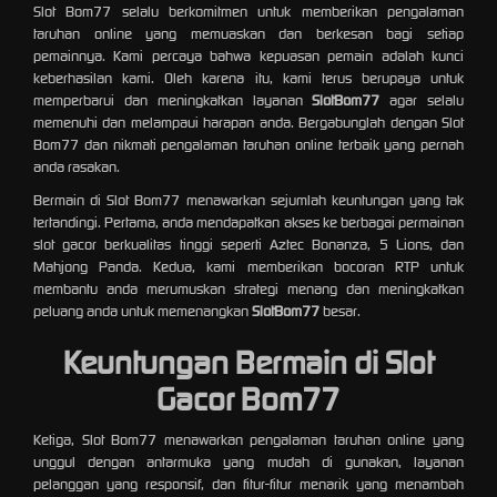
Slot Bom77 selalu berkomitmen untuk memberikan pengalaman
taruhan online yang memuaskan dan berkesan bagi setiap
pemainnya. Kami percaya bahwa kepuasan pemain adalah kunci
keberhasilan kami. Oleh karena itu, kami terus berupaya untuk
memperbarui dan meningkatkan layanan
SlotBom77
agar selalu
memenuhi dan melampaui harapan anda. Bergabunglah dengan Slot
Bom77 dan nikmati pengalaman taruhan online terbaik yang pernah
anda rasakan.
Bermain di Slot Bom77 menawarkan sejumlah keuntungan yang tak
tertandingi. Pertama, anda mendapatkan akses ke berbagai permainan
slot gacor berkualitas tinggi seperti Aztec Bonanza, 5 Lions, dan
Mahjong Panda. Kedua, kami memberikan bocoran RTP untuk
membantu anda merumuskan strategi menang dan meningkatkan
peluang anda untuk memenangkan
SlotBom77
besar.
Keuntungan Bermain di Slot
Gacor Bom77
Ketiga, Slot Bom77 menawarkan pengalaman taruhan online yang
unggul dengan antarmuka yang mudah di gunakan, layanan
pelanggan yang responsif, dan fitur-fitur menarik yang menambah