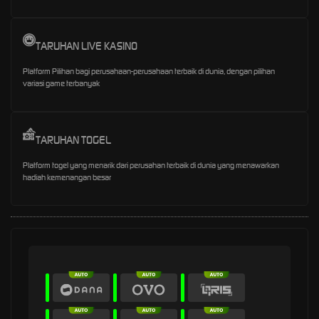
TARUHAN LIVE KASINO
Platform Pilihan bagi perusahaan-perusahaan terbaik di dunia, dengan pilihan
variasi game terbanyak
TARUHAN TOGEL
Platform togel yang menarik dari perusahan terbaik di dunia yang menawarkan
hadiah kemenangan besar