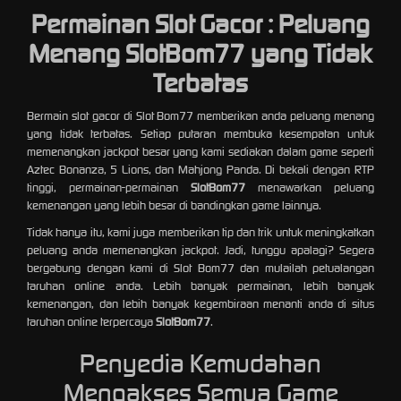
Permainan Slot Gacor : Peluang
Menang SlotBom77 yang Tidak
Terbatas
Bermain slot gacor di Slot Bom77 memberikan anda peluang menang
yang tidak terbatas. Setiap putaran membuka kesempatan untuk
memenangkan jackpot besar yang kami sediakan dalam game seperti
Aztec Bonanza, 5 Lions, dan Mahjong Panda. Di bekali dengan RTP
tinggi, permainan-permainan
SlotBom77
menawarkan peluang
kemenangan yang lebih besar di bandingkan game lainnya.
Tidak hanya itu, kami juga memberikan tip dan trik untuk meningkatkan
peluang anda memenangkan jackpot. Jadi, tunggu apalagi? Segera
bergabung dengan kami di Slot Bom77 dan mulailah petualangan
taruhan online anda. Lebih banyak permainan, lebih banyak
kemenangan, dan lebih banyak kegembiraan menanti anda di situs
taruhan online terpercaya
SlotBom77
.
Penyedia Kemudahan
Mengakses Semua Game