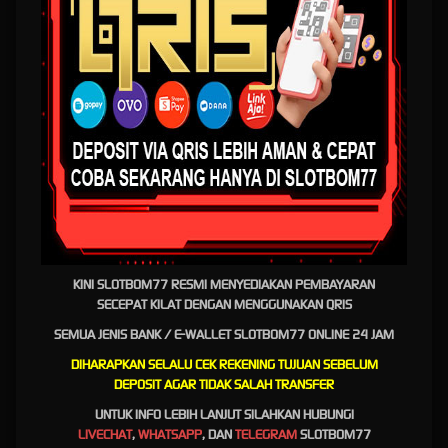
Gacor Bom77
Ketiga, Slot Bom77 menawarkan pengalaman taruhan online yang
unggul dengan antarmuka yang mudah di gunakan, layanan
pelanggan yang responsif, dan fitur-fitur menarik yang menambah
kenikmatan bermain anda. Terakhir, kami selalu berkomitmen untuk
memberikan pengalaman taruhan online yang memuaskan dan
berkesan bagi setiap pemainnya. Dengan semua ini,
SlotBom77
bukan hanya menjadi pilihan, tetapi menjadi destinasi terbaik bagi
anda yang ingin merasakan sensasi dan kemenangan luar biasa
dalam taruhan online.
pusatnya para pecinta taruhan online!
SlotBom77
menciptakan
platform yang memudahkan anda untuk menikmati berbagai macam
jenis permainan taruhan online yang menarik dan mendebarkan.
KINI SLOTBOM77 RESMI MENYEDIAKAN PEMBAYARAN
Mulai dari taruhan olahraga dengan Sportsbook Odds, bermain di Live
SECEPAT KILAT DENGAN MENGGUNAKAN QRIS
Casino, dan lain sebagainya, semua tersedia dalam genggaman
anda.
SEMUA JENIS BANK / E-WALLET SLOTBOM77 ONLINE 24 JAM
SlotBom77
mengerti betapa pentingnya kenyamanan dalam
DIHARAPKAN SELALU CEK REKENING TUJUAN SEBELUM
bertransaksi. Oleh karena itu, kami menawarkan berbagai macam
DEPOSIT AGAR TIDAK SALAH TRANSFER
jenis deposit untuk memudahkan anda dalam bertransaksi. Dengan
UNTUK INFO LEBIH LANJUT SILAHKAN HUBUNGI
proses yang mudah dan cepat, SlotBom777 siap memberikan anda
LIVECHAT
,
WHATSAPP
, DAN
TELEGRAM
SLOTBOM77
pengalaman bermain taruhan online yang tak terlupakan.