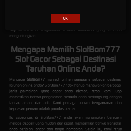
Tidak hanya itu, ada banyak keuntungan menarik yang menanti anda
sebagai pemain di situs kami. Nikmati berbagai bonus dan promosi
OK
yang kami tawarkan serta rasakan sensasi bermain yang asli dan fair.
Mari bergabung dengan SlotBom777, situs taruhan online yang selalu
siap memberikan pengalaman bermain
SlotBom77
yang seru dan
menguntungkan!
Mengapa Memilih SlotBom777
Slot Gacor Sebagai Destinasi
Taruhan Online Anda?
Mengapa
SlotBom77
menjadi pilihan sempurna sebagai destinasi
taruhan online anda? SlotBom777 tidak hanya menawarkan berbagai
jenis permainan yang dapat anda nikmati, tetapi kami juga
memastikan bahwa pengalaman bermain anda berlangsung dengan
lancar, aman, dan adil. Kami percaya bahwa kenyamanan dan
kepuasan pemain adalah prioritas utama.
Itu sebabnya, di SlotBom777, anda akan menemukan beragam
metode deposit yang mudah dan cepat, memastikan bahwa transaksi
anda berjalan lancar dan tanpa hambatan. Selain itu, kami terus