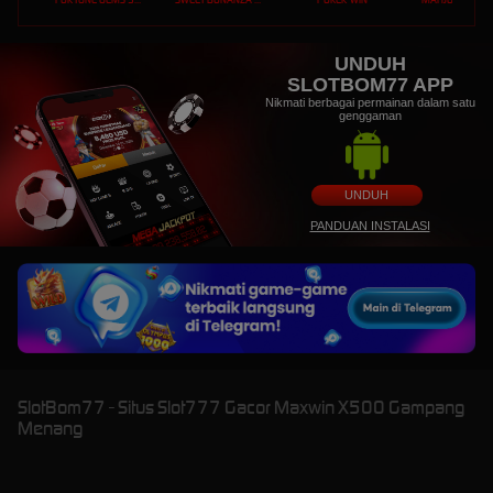
UNDUH
SLOTBOM77 APP
Nikmati berbagai permainan dalam satu
genggaman
UNDUH
PANDUAN INSTALASI
SlotBom77 - Situs Slot777 Gacor Maxwin X500 Gampang
Menang