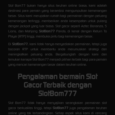
Slot Bom77 bukan hanya situs taruhan online biasa, kami adalah
destinasi para pemain yang berambisi mengumpulkan kemenangan
besar. Situs kami merupakan rumah bagi permainan dengan peluang
kemenangan tertinggi, memberikan anda kesempatan untuk pulang
dengan jackpot yang luar biasa. Slot gacor seperti Aztec Bonanza, 5
Lions, dan Mahjong
SlotBom77
Panda, di kenal dengan Return To
Player (RTP) tinggi, membuka pintu bagi kemenangan besar.
Di
SlotBom77
, kami tidak hanya menyediakan permainan, tetapi juga
bocoran RTP untuk membantu anda merumuskan strategi dan
meningkatkan peluang anda. Bergabunglah dengan kami dan
temukan kenapa Slot Bom77 menjadi pilihan terbaik bagi para pemain
yang mencari kemenangan besar dalam taruhan online.
Pengalaman bermain Slot
Gacor Terbaik dengan
SlotBom777
Slot Bom77 tidak hanya menyajikan serangkaian permainan slot
gacor berkualitas tinggi, tetapi
SlotBom77
juga pengalaman taruhan
online yang tak terbandingkan. Setiap aspek situs kami di rancang