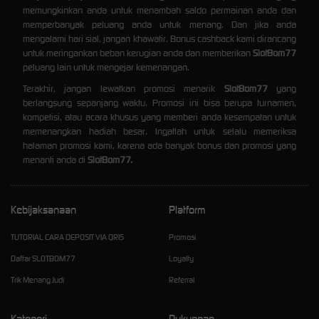
memungkinkan anda untuk menambah saldo permainan anda dan
memperbanyak peluang anda untuk menang. Dan jika anda
mengalami hari sial, jangan khawatir. Bonus cashback kami dirancang
untuk meringankan beban kerugian anda dan memberikan
SlotBom77
peluang lain untuk mengejar kemenangan.
Terakhir, jangan lewatkan promosi menarik
SlotBom77
yang
berlangsung sepanjang waktu. Promosi ini bisa berupa turnamen,
kompetisi, atau acara khusus yang memberi anda kesempatan untuk
memenangkan hadiah besar. Ingatlah untuk selalu memeriksa
halaman promosi kami, karena ada banyak bonus dan promosi yang
menanti anda di
SlotBom77.
Kebijaksanaan
Platform
TUTORIAL CARA DEPOSIT VIA QRIS
Promosi
Daftar SLOTBOM77
Loyalty
Trik Menang Judi
Referral
Kategori
Dukungan