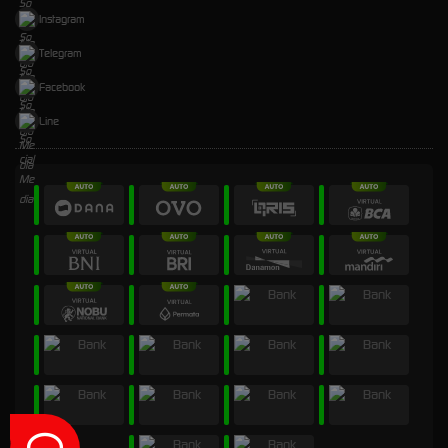
Instagram
Telegram
Facebook
Line